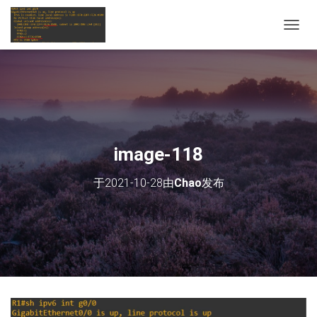
切
换
导
航
image-118
于
2021-10-28
由
Chao
发布