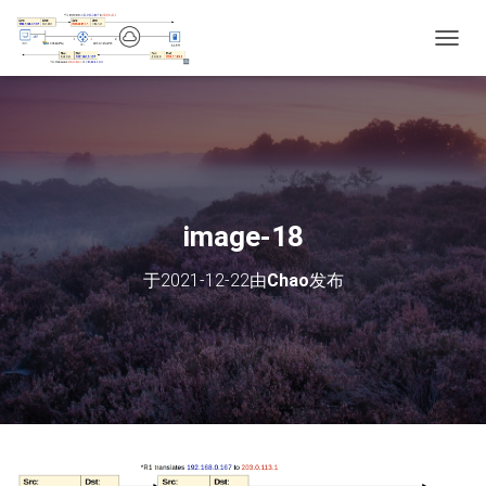
切
换
导
航
image-18
于
2021-12-22
由
Chao
发布