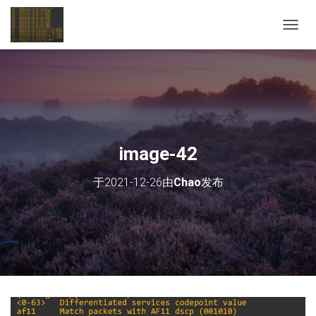
切
换
导
航
image-42
于
2021-12-26
由
Chao
发布