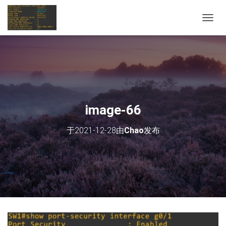
切
换
导
航
image-66
于
2021-12-28
由
Chao
发布