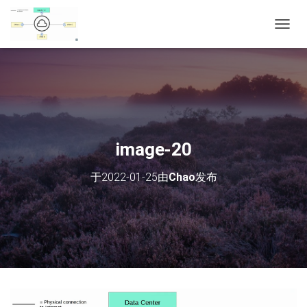
切
换
导
航
image-20
于
2022-01-25
由
Chao
发布