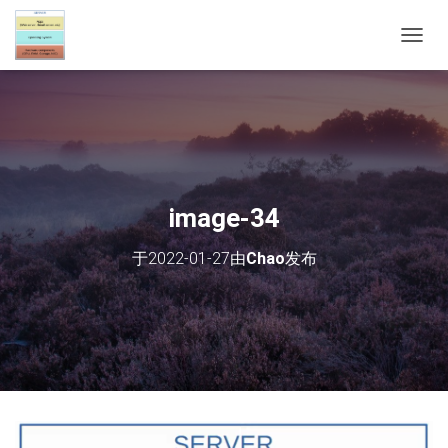
切
换
导
航
image-34
于
2022-01-27
由
Chao
发布