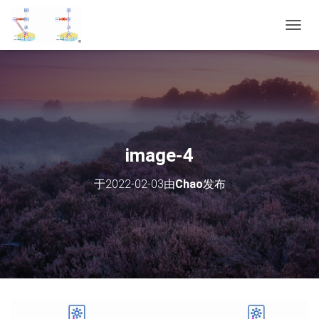
切
换
导
航
image-4
于
2022-02-03
由
Chao
发布