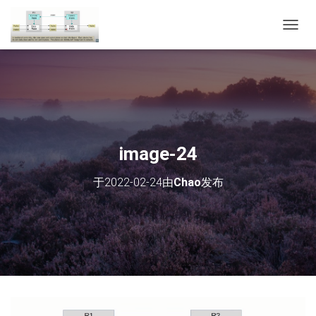
切
换
导
航
image-24
于
2022-02-24
由
Chao
发布