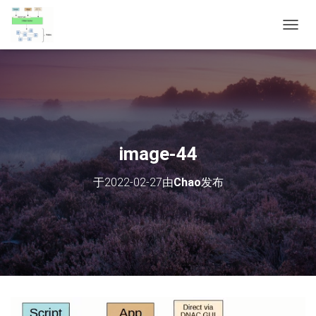
切
换
导
航
image-44
于
2022-02-27
由
Chao
发布