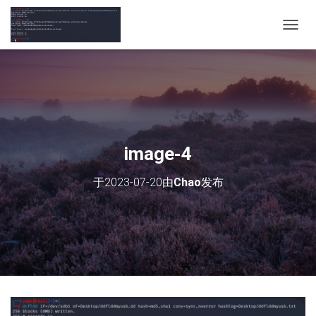
切
换
导
航
image-4
于
2023-07-20
由
Chao
发布