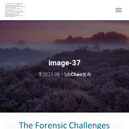
切
换
导
航
image-37
于
2023-08-15
由
Chao
发布