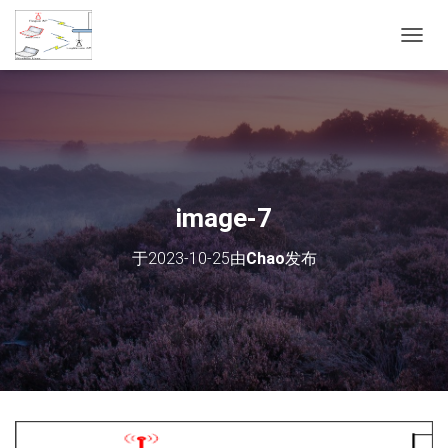
切
换
导
航
image-7
于
2023-10-25
由
Chao
发布