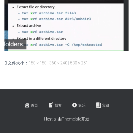
文件大小：
150 × 150
|
360 × 240
|
530 × 251
首页
博客
娱乐
宝藏
Hestia |由
ThemeIsle
开发