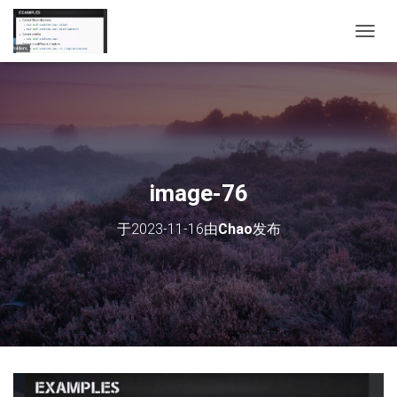
切
换
导
航
image-76
于
2023-11-16
由
Chao
发布