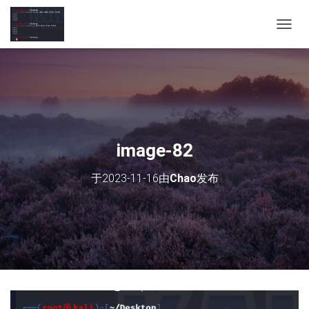
切
换
导
航
image-82
于
2023-11-16
由
Chao
发布