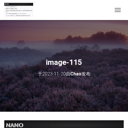
切
换
导
航
image-115
于
2023-11-20
由
Chao
发布