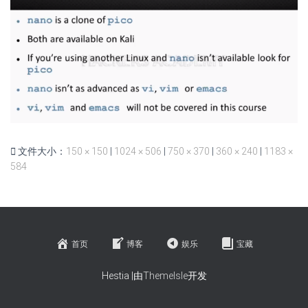
文件大小：
150 × 150
|
1024 × 506
|
750 × 370
|
360 × 240
|
1183 ×
584
首页
博客
娱乐
宝藏
Hestia |由
ThemeIsle
开发