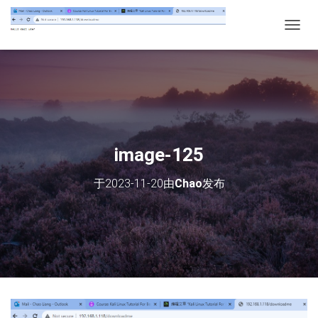
切
换
导
航
image-125
于
2023-11-20
由
Chao
发布