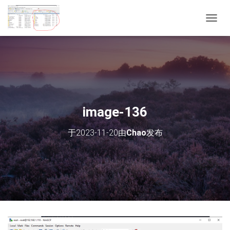
切
换
导
航
image-136
于
2023-11-20
由
Chao
发布