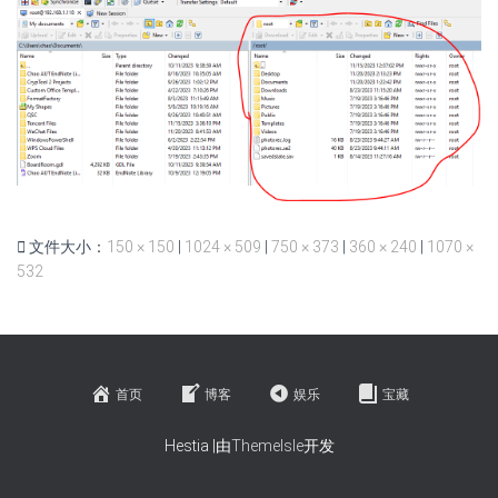
文件大小：
150 × 150
|
1024 × 509
|
750 × 373
|
360 × 240
|
1070 ×
532
首页
博客
娱乐
宝藏
Hestia |由
ThemeIsle
开发