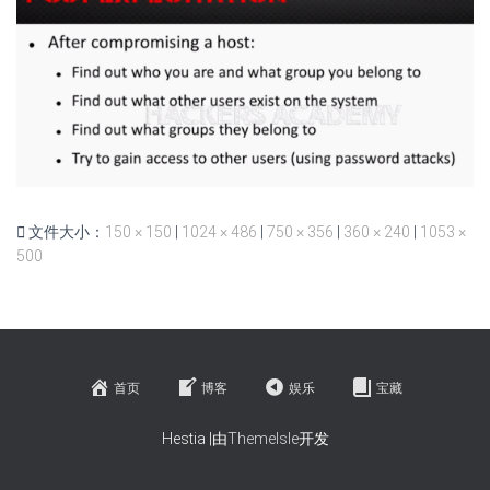
文件大小：
150 × 150
|
1024 × 486
|
750 × 356
|
360 × 240
|
1053 ×
500
首页
博客
娱乐
宝藏
Hestia |由
ThemeIsle
开发