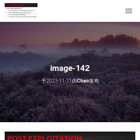
切
换
导
航
image-142
于
2023-11-21
由
Chao
发布