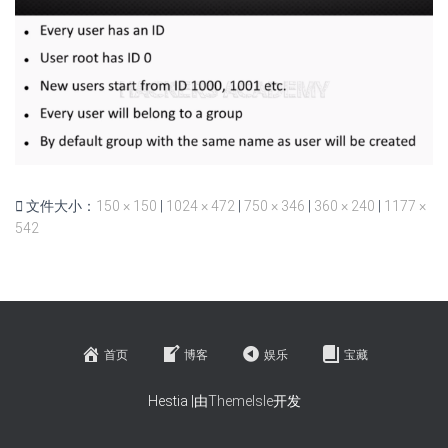
文件大小：
150 × 150
|
1024 × 472
|
750 × 346
|
360 × 240
|
1177 ×
542
首页
博客
娱乐
宝藏
Hestia |由
ThemeIsle
开发