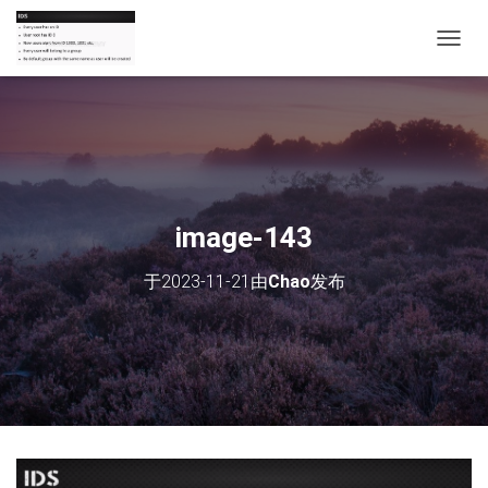
切
换
导
航
image-143
于
2023-11-21
由
Chao
发布