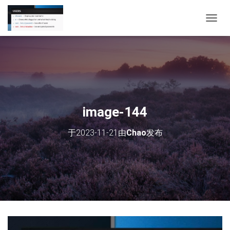
切
换
导
航
image-144
于
2023-11-21
由
Chao
发布