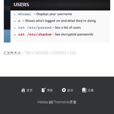
文件大小：
150 × 150
|
360 × 233
|
502 × 233
首页
博客
娱乐
宝藏
Hestia |由
ThemeIsle
开发