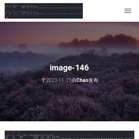
切
换
导
航
image-146
于
2023-11-21
由
Chao
发布