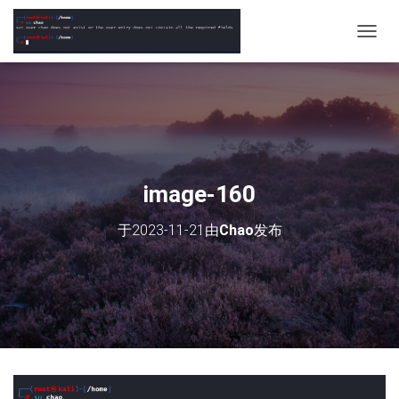
切
换
导
航
image-160
于
2023-11-21
由
Chao
发布