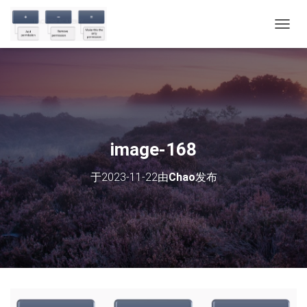
切
换
导
航
image-168
于
2023-11-22
由
Chao
发布