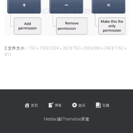
文件大小：
150 × 150
|
1024 × 362
|
750 × 266
|
360 × 240
|
1162 ×
411
首页
博客
娱乐
宝藏
Hestia |由
ThemeIsle
开发