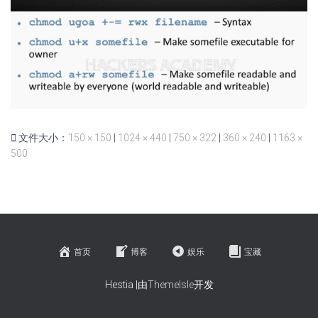
文件大小：
150 × 150
|
1024 × 440
|
750 × 322
|
360 × 240
|
1163 ×
500
首页
博客
娱乐
宝藏
Hestia |由
ThemeIsle
开发