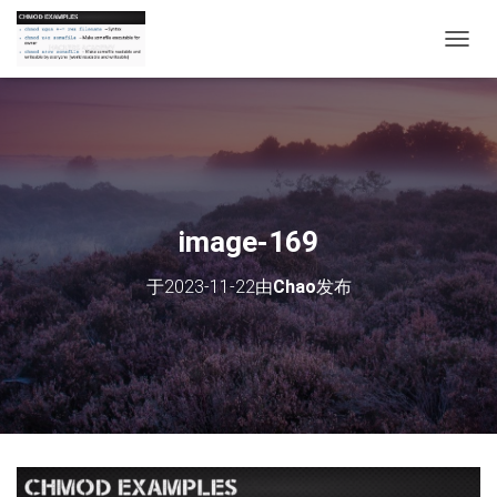
切
换
导
航
image-169
于
2023-11-22
由
Chao
发布