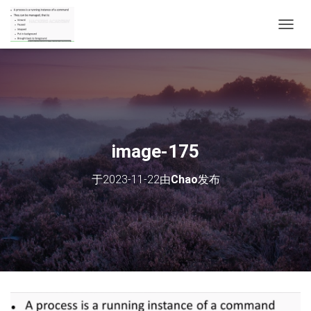
切
换
导
航
image-175
于
2023-11-22
由
Chao
发布