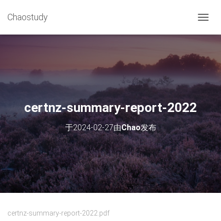
Chaostudy
切
换
导
航
certnz-summary-report-2022
于
2024-02-27
由
Chao
发布
certnz-summary-report-2022.pdf