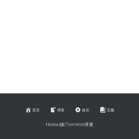
首页
博客
娱乐
宝藏
Hestia |由
ThemeIsle
开发