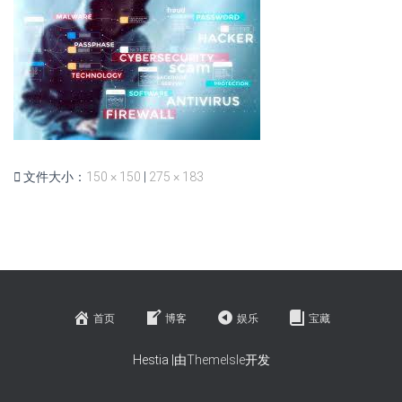
文件大小：
150 × 150
|
275 × 183
首页
博客
娱乐
宝藏
Hestia |由
ThemeIsle
开发