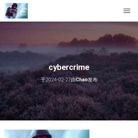
切
换
导
航
cybercrime
于
2024-02-27
由
Chao
发布