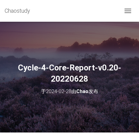
Chaostudy
切
换
导
航
Cycle-4-Core-Report-v0.20-
20220628
于
2024-02-28
由
Chao
发布