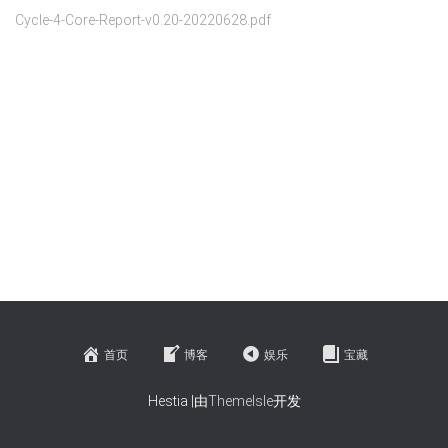
Cycle-4-Core-Report-v0.20-20220628.pdf
首页
博客
娱乐
宝藏
Hestia |由
ThemeIsle
开发