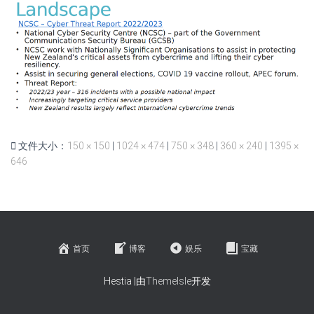
文件大小：
150 × 150
|
1024 × 474
|
750 × 348
|
360 × 240
|
1395 ×
646
首页
博客
娱乐
宝藏
Hestia |由
ThemeIsle
开发