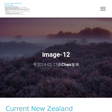
切
换
导
航
image-12
于
2024-02-27
由
Chao
发布