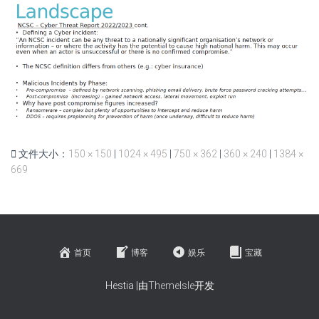
文件大小：
150 × 150
|
1024 × 495
|
750 × 362
|
360 × 240
|
1384 ×
669
首页
博客
娱乐
宝藏
Hestia |由
ThemeIsle
开发