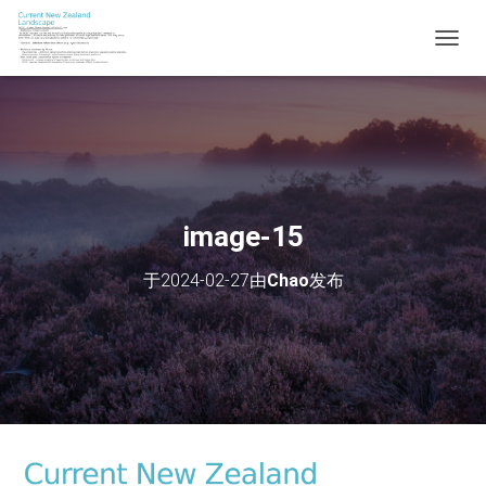
切
换
导
航
image-15
于
2024-02-27
由
Chao
发布