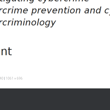
240
|
1061 × 696