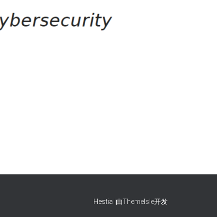
Hestia |由
ThemeIsle
开发