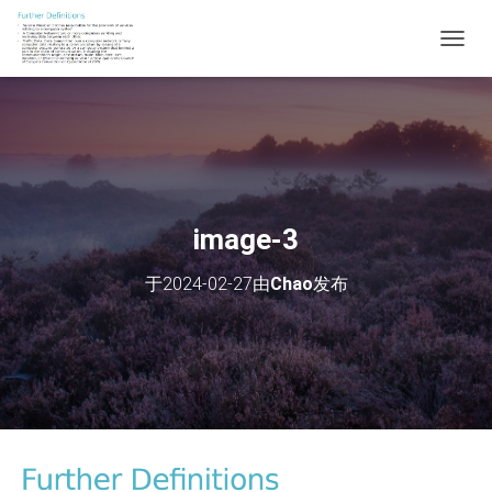
切
换
导
航
image-3
于
2024-02-27
由
Chao
发布