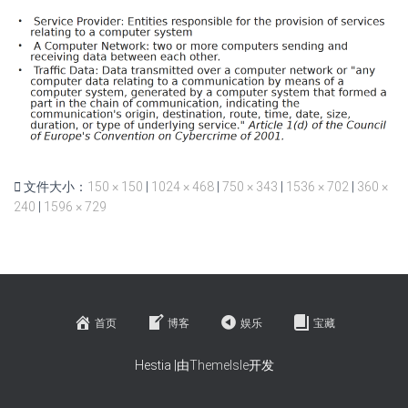
文件大小：
150 × 150
|
1024 × 468
|
750 × 343
|
1536 × 702
|
360 ×
240
|
1596 × 729
首页
博客
娱乐
宝藏
Hestia |由
ThemeIsle
开发