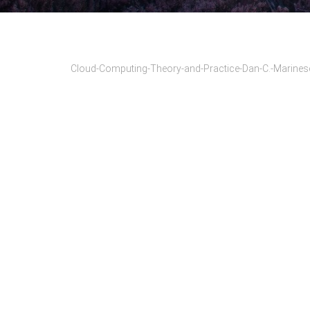
Cloud-Computing-Theory-and-Practice-Dan-C.-Marines