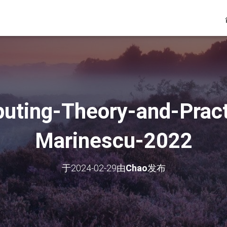
uting-Theory-and-Pract
Marinescu-2022
于
2024-02-29
由
Chao
发布