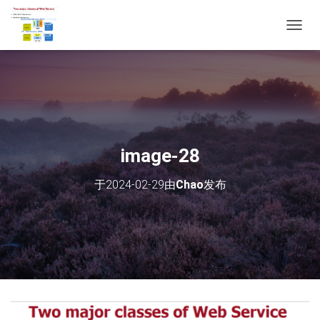
切
换
导
航
image-28
于
2024-02-29
由
Chao
发布