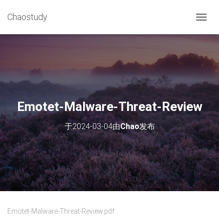
Chaostudy
切
换
导
航
Emotet-Malware-Threat-Review
于
2024-03-04
由
Chao
发布
Emotet-Malware-Threat-Review.pdf