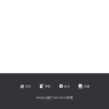
首页
博客
娱乐
宝藏
Hestia |由
ThemeIsle
开发