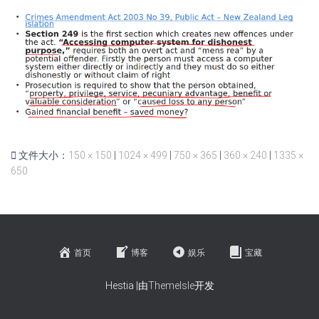
文件大小：
150 × 150
|
1024 × 499
|
750 × 365
|
360 × 240
|
1335 ×
650
首页
博客
娱乐
宝藏
Hestia |由
ThemeIsle
开发