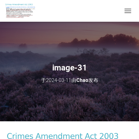
切
换
导
航
image-31
于
2024-03-11
由
Chao
发布