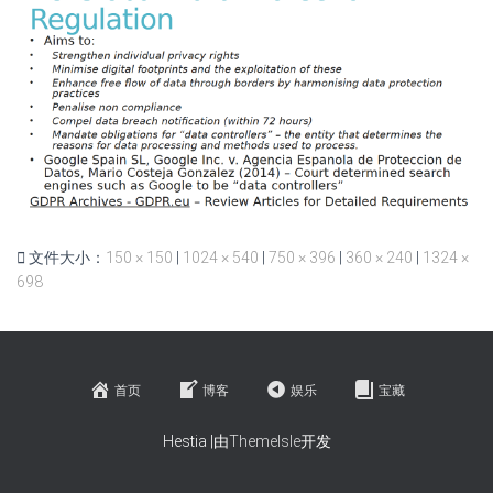
文件大小：
150 × 150
|
1024 × 540
|
750 × 396
|
360 × 240
|
1324 ×
698
首页
博客
娱乐
宝藏
Hestia |由
ThemeIsle
开发