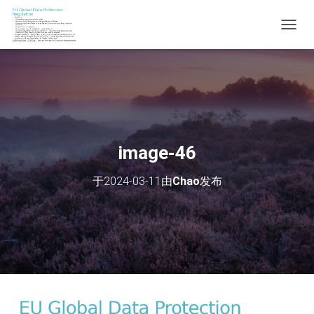
切
换
导
航
image-46
于
2024-03-11
由
Chao
发布