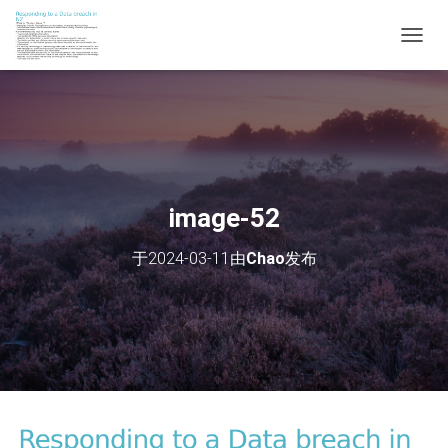
切
换
导
航
image-52
于
2024-03-11
由
Chao
发布