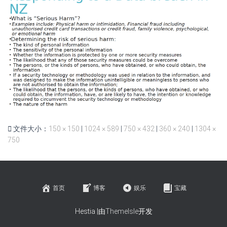
文件大小：
150 × 150
|
1024 × 589
|
750 × 432
|
360 × 240
|
1304 ×
750
首页
博客
娱乐
宝藏
Hestia |由
ThemeIsle
开发