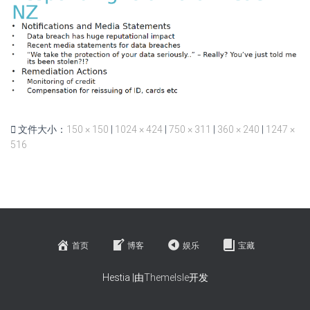
文件大小：
150 × 150
|
1024 × 424
|
750 × 311
|
360 × 240
|
1247 ×
516
首页
博客
娱乐
宝藏
Hestia |由
ThemeIsle
开发