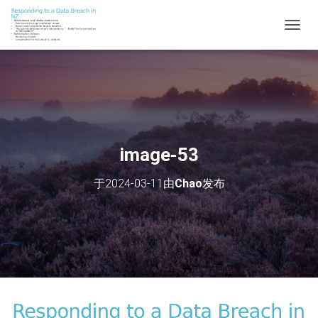
切
换
导
航
image-53
于
2024-03-11
由
Chao
发布