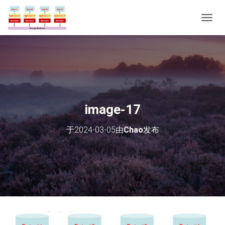
切
换
导
航
image-17
于
2024-03-05
由
Chao
发布