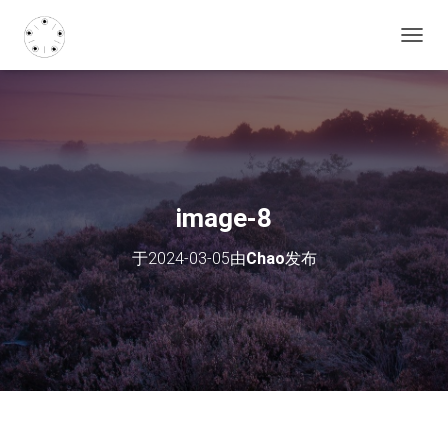
切
换
导
航
image-8
于
2024-03-05
由
Chao
发布