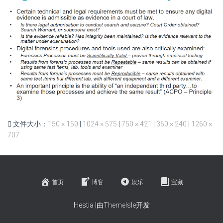
文件大小：
150 × 150
|
1024 × 575
|
750 × 421
|
360 × 240
|
1260 ×
707
首页
博客
娱乐
宝藏
Hestia |由
ThemeIsle
开发