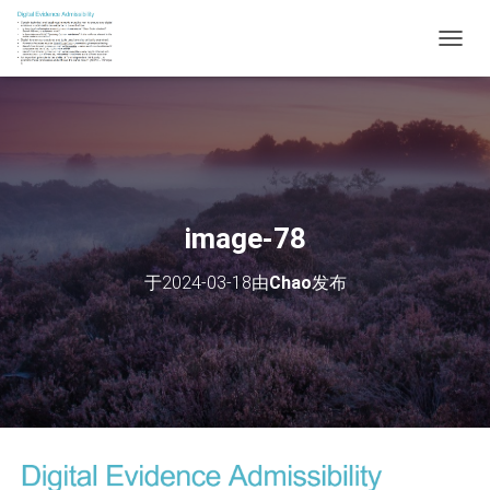
切
换
导
航
image-78
于
2024-03-18
由
Chao
发布