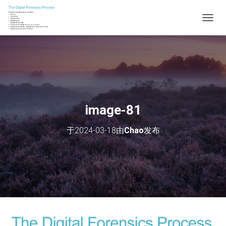
切
换
导
航
image-81
于
2024-03-18
由
Chao
发布