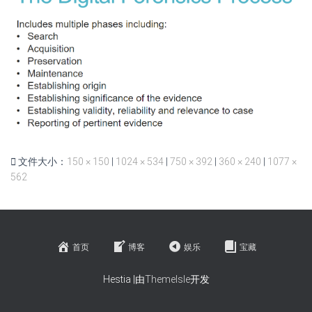
文件大小：
150 × 150
|
1024 × 534
|
750 × 392
|
360 × 240
|
1077 ×
562
首页
博客
娱乐
宝藏
Hestia |由
ThemeIsle
开发