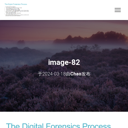
切
换
导
航
image-82
于
2024-03-18
由
Chao
发布