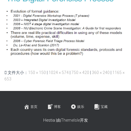
文件大小：
150 × 150
|
1024 × 574
|
750 × 420
|
360 × 240
|
1165 ×
653
首页
博客
娱乐
宝藏
Hestia |由
ThemeIsle
开发