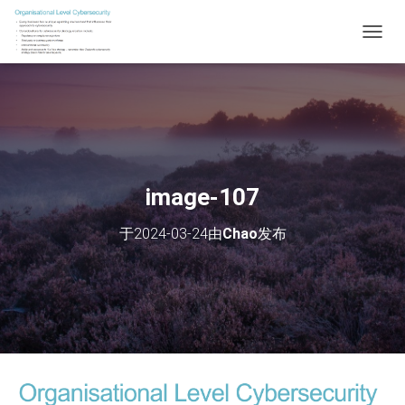
切
换
导
航
image-107
于
2024-03-24
由
Chao
发布