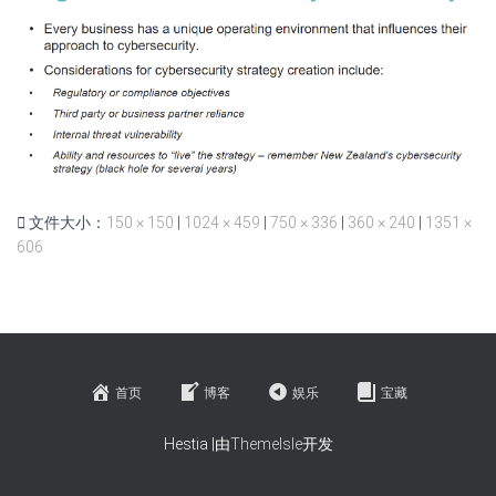
文件大小：
150 × 150
|
1024 × 459
|
750 × 336
|
360 × 240
|
1351 ×
606
首页
博客
娱乐
宝藏
Hestia |由
ThemeIsle
开发