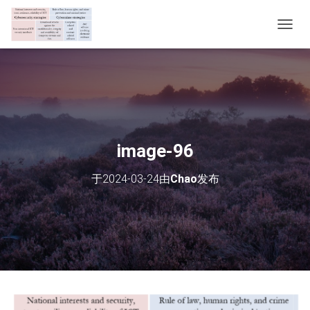
切
换
导
航
image-96
于
2024-03-24
由
Chao
发布