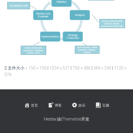
文件大小：
150 × 150
|
1024 × 527
|
750 × 386
|
360 × 240
|
1120 ×
576
首页
博客
娱乐
宝藏
Hestia |由
ThemeIsle
开发