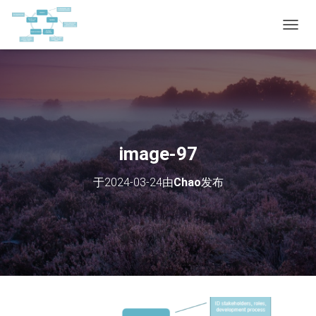
切
换
导
航
image-97
于
2024-03-24
由
Chao
发布