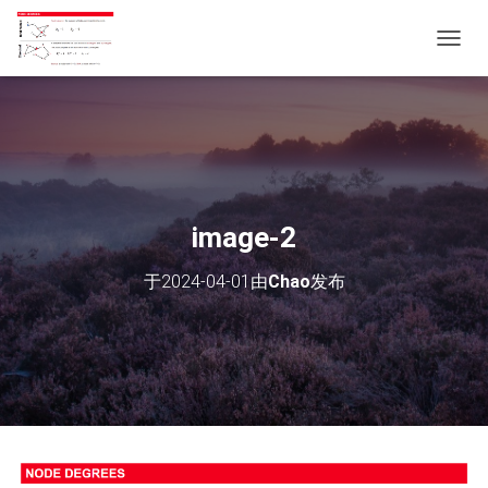
切
换
导
航
image-2
于
2024-04-01
由
Chao
发布