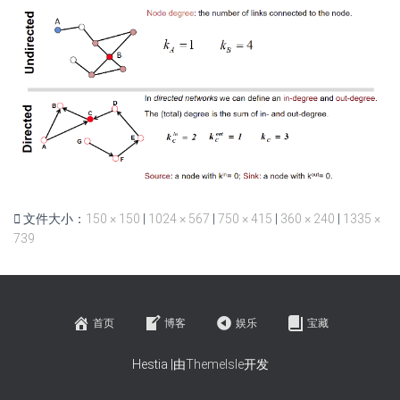
文件大小：
150 × 150
|
1024 × 567
|
750 × 415
|
360 × 240
|
1335 ×
739
首页
博客
娱乐
宝藏
Hestia |由
ThemeIsle
开发