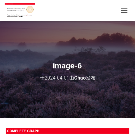
切
换
导
航
image-6
于
2024-04-01
由
Chao
发布