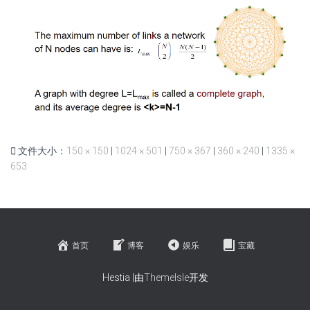
文件大小：
150 × 150
|
1024 × 501
|
750 × 367
|
360 × 240
|
1335 ×
653
首页
博客
娱乐
宝藏
Hestia |由
ThemeIsle
开发