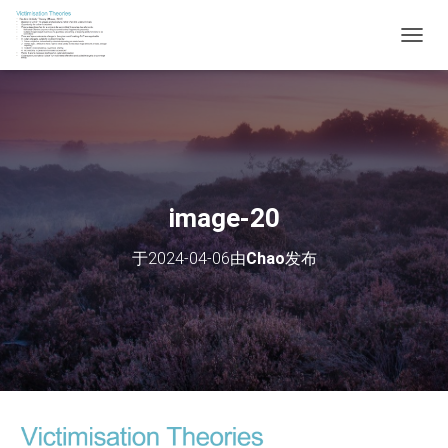
切
换
导
航
image-20
于
2024-04-06
由
Chao
发布