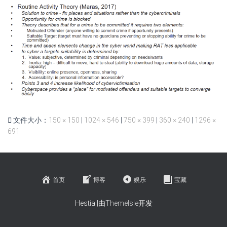
文件大小：
150 × 150
|
1024 × 546
|
750 × 399
|
360 × 240
|
1296 ×
691
首页
博客
娱乐
宝藏
Hestia |由
ThemeIsle
开发